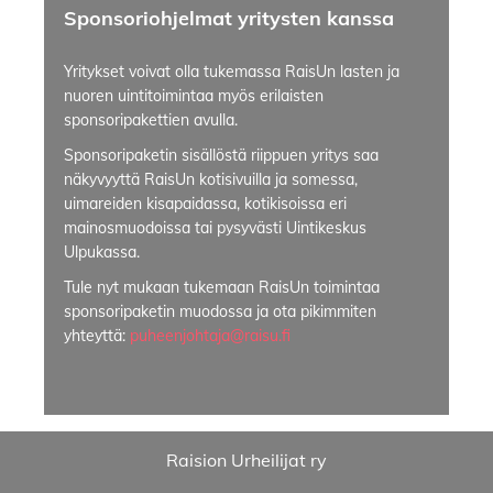
Sponsoriohjelmat yritysten kanssa
Yritykset voivat olla tukemassa RaisUn lasten ja
nuoren uintitoimintaa myös erilaisten
sponsoripakettien avulla.
Sponsoripaketin sisällöstä riippuen yritys saa
näkyvyyttä RaisUn kotisivuilla ja somessa,
uimareiden kisapaidassa, kotikisoissa eri
mainosmuodoissa tai pysyvästi Uintikeskus
Ulpukassa.
Tule nyt mukaan tukemaan RaisUn toimintaa
sponsoripaketin muodossa ja ota pikimmiten
yhteyttä:
puheenjohtaja@raisu.fi
Raision Urheilijat ry