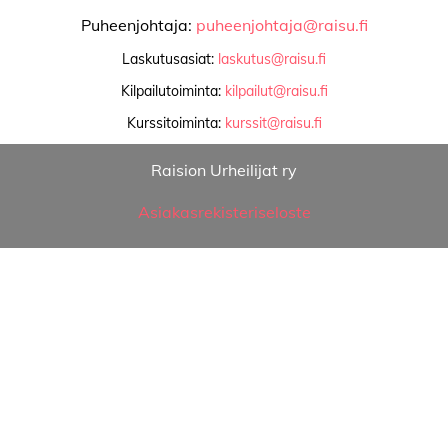
Puheenjohtaja:
puheenjohtaja@raisu.fi
Laskutusasiat:
laskutus@raisu.fi
Kilpailutoiminta:
kilpailut@raisu.fi
Kurssitoiminta:
kurssit@raisu.fi
Raision Urheilijat ry
Asiakasrekisteriseloste