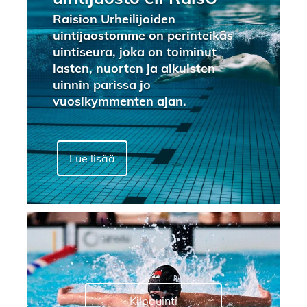
Raision Urheilijoiden
uintijaostomme on perinteikäs
uintiseura, joka on toiminut
lasten, nuorten ja aikuisten
uinnin parissa jo
vuosikymmenten ajan.
Lue lisää
Kilpauinti