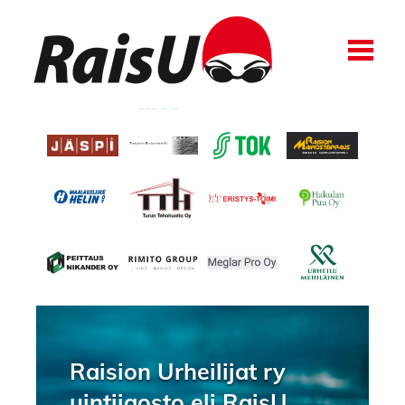
Haku:
Raision Urheilijat ry
uintijaosto eli RaisU