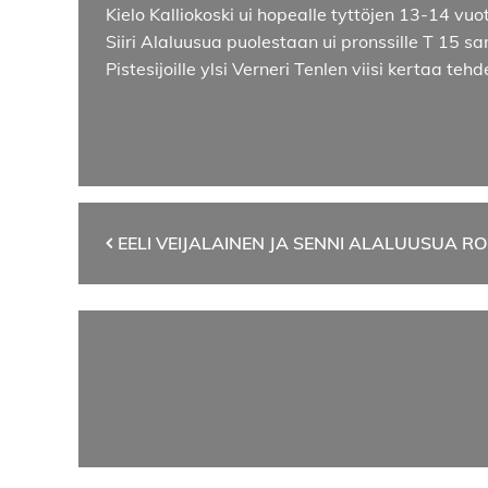
Kielo Kalliokoski ui hopealle tyttöjen 13-14 v
Siiri Alaluusua puolestaan ui pronssille T 15 sa
Pistesijoille ylsi Verneri Tenlen viisi kertaa te
Artikkelien
EELI VEIJALAINEN JA SENNI ALALUUSUA R
selaus