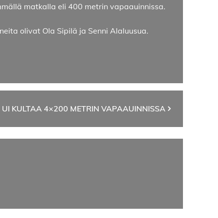
emmällä matkalla eli 400 metrin vapaauinnissa.
uneita olivat Ola Sipilä ja Senni Alaluusua.
E UI KULTAA 4×200 METRIN VAPAAUINNISSA