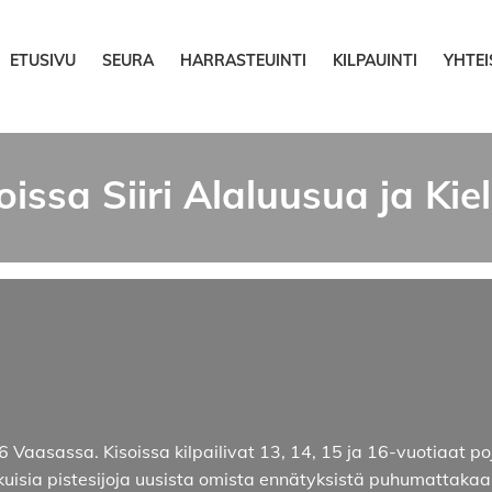
ETUSIVU
SEURA
HARRASTEUINTI
KILPAUINTI
YHTE
ssa Siiri Alaluusua ja Kielo
 Vaasassa. Kisoissa kilpailivat 13, 14, 15 ja 16-vuotiaat poj
kuisia pistesijoja uusista omista ennätyksistä puhumattakaa