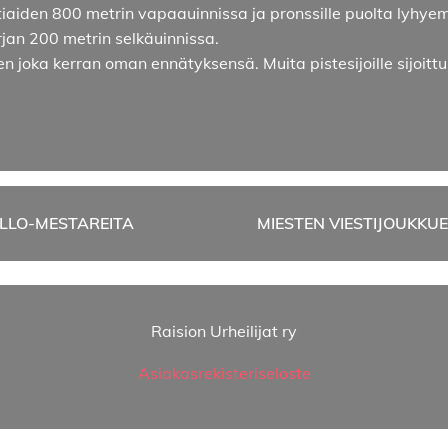
uotiaiden 800 metrin vapaauinnissa ja pronssille puolta lyhy
rjan 200 metrin selkäuinnissa.
hden joka kerran oman ennätyksensä. Muita pistesijoille sijoitt
OLLO-MESTAREITA
MIESTEN VIESTIJOUKKU
Raision Urheilijat ry
Asiakasrekisteriseloste