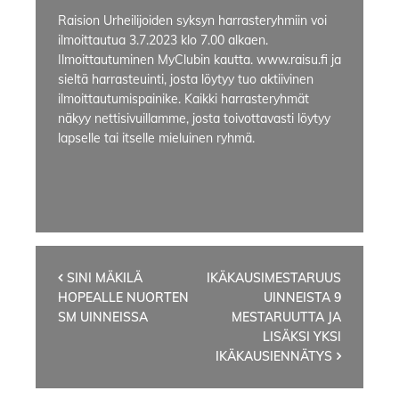
Raision Urheilijoiden syksyn harrasteryhmiin voi
ilmoittautua 3.7.2023 klo 7.00 alkaen.
Ilmoittautuminen MyClubin kautta. www.raisu.fi ja
sieltä harrasteuinti, josta löytyy tuo aktiivinen
ilmoittautumispainike. Kaikki harrasteryhmät
näkyy nettisivuillamme, josta toivottavasti löytyy
lapselle tai itselle mieluinen ryhmä.
Artikkelien
SINI MÄKILÄ
IKÄKAUSIMESTARUUS
HOPEALLE NUORTEN
UINNEISTA 9
selaus
SM UINNEISSA
MESTARUUTTA JA
LISÄKSI YKSI
IKÄKAUSIENNÄTYS