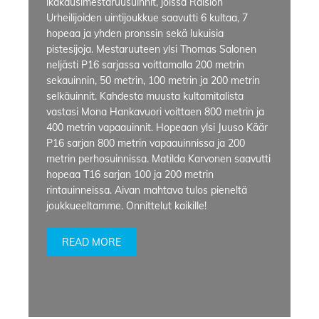
ikäkausimestaruusuinnit, joissa Raision
Urheilijoiden uintijoukkue saavutti 6 kultaa, 7
hopeaa ja yhden pronssin sekä lukuisia
pistesijoja. Mestaruuteen ylsi Thomas Salonen
neljästi P16 sarjassa voittamalla 200 metrin
sekauinnin, 50 metrin, 100 metrin ja 200 metrin
selkäuinnit. Kahdesta muusta kultamitalista
vastasi Mona Hankavuori voittaen 800 metrin ja
400 metrin vapaauinnit. Hopeaan ylsi Juuso Käär
P16 sarjan 800 metrin vapaauinnissa ja 200
metrin perhosuinnissa. Matilda Karvonen saavutti
hopeaa T16 sarjan 100 ja 200 metrin
rintauinneissa. Aivan mahtava tulos pieneltä
joukkueeltamme. Onnittelut kaikille!
READ MORE