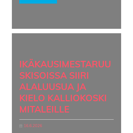
IKÄKAUSIMESTARUU
SKISOISSA SIIRI
ALALUUSUA JA
KIELO KALLIOKOSKI
MITALEILLE
16.6.2026