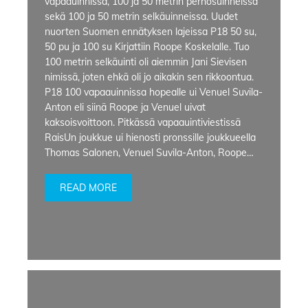
vapaauinnissa, 100 ja 50 metrin perhosuinneissa
sekä 100 ja 50 metrin selkäuinneissa. Uudet
nuorten Suomen ennätyksen lajeissa P18 50 su,
50 pu ja 100 su Kirjattiin Roope Koskelalle. Tuo
100 metrin selkäuinti oli aiemmin Jani Sievisen
nimissä, joten ehkä oli jo aikakin sen rikkoontua.
P18 100 vapaauinnissa hopealle ui Venuel Suvila-
Anton eli siinä Roope ja Venuel uivat
kaksoisvoittoon. Pitkässä vapaauintiviestissä
RaisUn joukkue ui hienosti pronssille joukkueella
Thomas Salonen, Venuel Suvila-Anton, Roope…
READ MORE