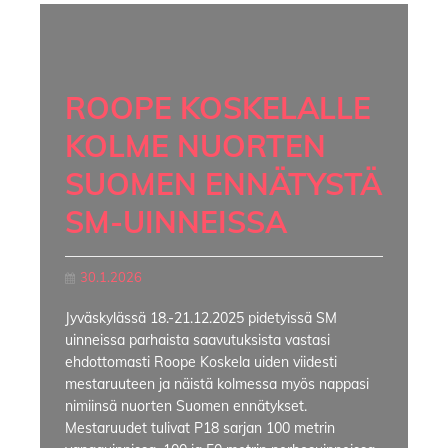
ROOPE KOSKELALLE
KOLME NUORTEN
SUOMEN ENNÄTYSTÄ
SM-UINNEISSA
30.1.2026
Jyväskylässä 18.-21.12.2025 pidetyissä SM
uinneissa parhaista saavutuksista vastasi
ehdottomasti Roope Koskela uiden viidesti
mestaruuteen ja näistä kolmessa myös nappasi
nimiinsä nuorten Suomen ennätykset.
Mestaruudet tulivat P18 sarjan 100 metrin