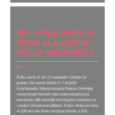
EELI VEIJALAINEN JA
SENNI ALALUUSUA
ROLLO-MESTAREITA
8.6.2026
Rollo-uinnit eli 10-13 vuotiaiden tyttöjen ja
poikien SM-uinnit käytiin 5.-7-6.2026
Kuortaneella. Näissä kisoissa Raision Urheilijat
menestyivät hienosti ollen kokonaispisteissä
kolmansia 180 pisteellä heti Espoon Cetuksen ja
Lahden Uimaseuran jälkeen. Kuten otsikossa kävi
4×100 ilmi niin Rollo-mestarin tittelin ui Eeli