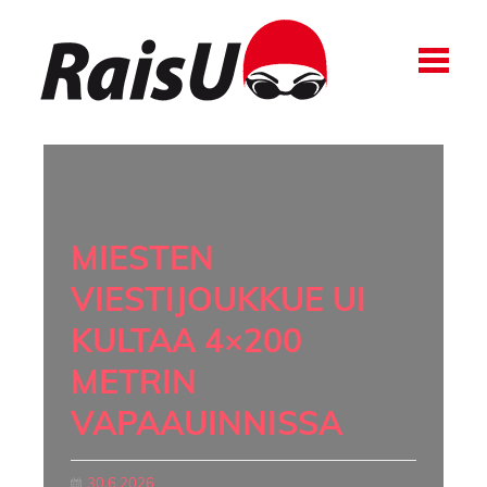
uutiset
MIESTEN
VIESTIJOUKKUE UI
KULTAA 4×200
METRIN
VAPAAUINNISSA
30.6.2026