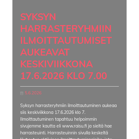
SYKSYN
HARRASTERYHMIIN
ILMOITTAUTUMISET
AUKEAVAT
KESKIVIIKKONA
17.6.2026 KLO 7.00
5.6.2026
Syksyn harrasteryhmiin ilmoittautuminen aukeaa
siis keskiviikkona 17.6.2026 klo 7.
Ilmoittautuminen tapahtuu helpoimmin
sivujemme kautta eli www.raisu.fi ja sieltä hae
harrasteuinti. Harrasteuinnin sivulla keskeltä