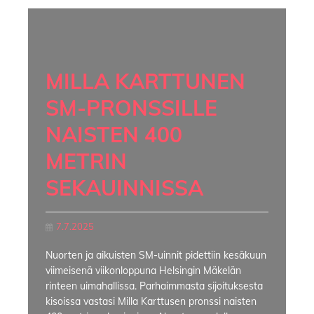
MILLA KARTTUNEN
SM-PRONSSILLE
NAISTEN 400
METRIN
SEKAUINNISSA
7.7.2025
Nuorten ja aikuisten SM-uinnit pidettiin kesäkuun
viimeisenä viikonloppuna Helsingin Mäkelän
rinteen uimahallissa. Parhaimmasta sijoituksesta
kisoissa vastasi Milla Karttusen pronssi naisten