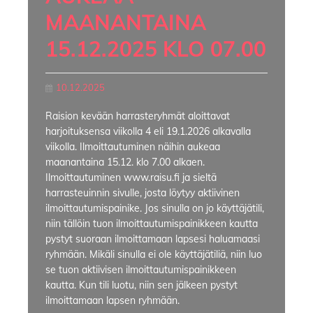
MAANANTAINA
15.12.2025 KLO 07.00
10.12.2025
Raision kevään harrasteryhmät aloittavat
harjoituksensa viikolla 4 eli 19.1.2026 alkavalla
viikolla. Ilmoittautuminen näihin aukeaa
maanantaina 15.12. klo 7.00 alkaen.
Ilmoittautuminen www.raisu.fi ja sieltä
harrasteuinnin sivulle, josta löytyy aktiivinen
ilmoittautumispainike. Jos sinulla on jo käyttäjätili,
niin tällöin tuon ilmoittautumispainikkeen kautta
pystyt suoraan ilmoittamaan lapsesi haluamaasi
ryhmään. Mikäli sinulla ei ole käyttäjätiliä, niin luo
se tuon aktiivisen ilmoittautumispainikkeen
kautta. Kun tili luotu, niin sen jälkeen pystyt
ilmoittamaan lapsen ryhmään.