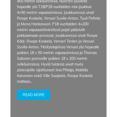
400 metrin sekauinnissa. Nuorten puolella
hopealle ylsi T18/P18 vuotiaiden mix-joukkue
4×50 metrin vapaauinnissa. Joukkueessa uivat
Roope Koskela, Venuel Suvila-Anton, Tuuli Peltola
ja Mona Hankavuori. P18 vuotiaiden 4×200
metrin vapaauintiviestissä pojat pääsivät
pokkaamaan pronssia. Joukkueessa uivat Roope
Käär, Roope Koskela, Verneri Tenlen ja Venuel
Suvila-Anton. Yksityislajeissa Venuel ylsi hopealle
poikien 18 v 50 metrin vapaauinnissa ja Thomas
Salonen pronssille poikien 18 v 200 metrin
selkäuinnissa. Hyviä tuloksia uivat myös
pistesijoille sijoittuneet Iina Pihlaja, Matilda
Karvonen sekä Ville Suojasto. Roope Koskela
matkasi…
READ MORE