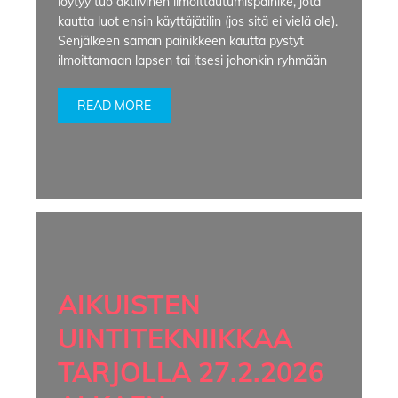
löytyy tuo aktiivinen ilmoittautumispainike, jota
kautta luot ensin käyttäjätilin (jos sitä ei vielä ole).
Senjälkeen saman painikkeen kautta pystyt
ilmoittamaan lapsen tai itsesi johonkin ryhmään
READ MORE
AIKUISTEN
UINTITEKNIIKKAA
TARJOLLA 27.2.2026