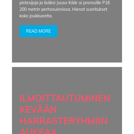
pistesijoja ja lisäksi Juuso Käär ui pronssille P16
200 metrin perhosuinnissa. Hienot suoritukset
koko joukkueelta.
READ MORE
ILMOITTAUTUMINEN
KEVÄÄN
HARRASTERYHMIIN
AUKEAA