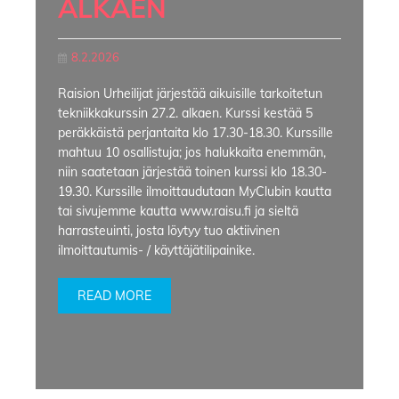
ALKAEN
8.2.2026
Raision Urheilijat järjestää aikuisille tarkoitetun
tekniikkakurssin 27.2. alkaen. Kurssi kestää 5
peräkkäistä perjantaita klo 17.30-18.30. Kurssille
mahtuu 10 osallistuja; jos halukkaita enemmän,
niin saatetaan järjestää toinen kurssi klo 18.30-
19.30. Kurssille ilmoittaudutaan MyClubin kautta
tai sivujemme kautta www.raisu.fi ja sieltä
harrasteuinti, josta löytyy tuo aktiivinen
ilmoittautumis- / käyttäjätilipainike.
READ MORE