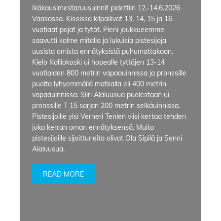
Ikäkausimestaruusuinnit pidettiin 12.-14.6.2026
Vaasassa. Kisoissa kilpailivat 13, 14, 15 ja 16-
vuotiaat pojat ja tytöt. Pieni joukkueemme
saavutti kolme mitalia ja lukuisia pistesijoja
uusista omista ennätyksistä puhumattakaan.
Kielo Kalliokoski ui hopealle tyttöjen 13-14
vuotiaiden 800 metrin vapaauinnissa ja pronssille
puolta lyhyemmällä matkalla eli 400 metrin
vapaauinnissa. Siiri Alaluusua puolestaan ui
pronssille T 15 sarjan 200 metrin selkäuinnissa.
Pistesijoille ylsi Verneri Tenlen viisi kertaa tehden
joka kerran oman ennätyksensä. Muita
pistesijoille sijoittuneita olivat Ola Sipilä ja Senni
Alaluusua.
READ MORE