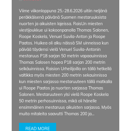
Viime viikonloppuna 25.-28.6.2026 uitiin neljänä
peräkkäisenä päivänä Suomen mestaruuksista
nuorten ja aikuisten lajeissa. RaisUn miesten
viestijoukkue ui kokoonpanolla Thomas Salonen,
Roope Koskela, Venuel Suvila-Anton ja Roope
Paatos. Huikea oli alku näissä SM uinneissa kun
päivää täydensi vielä Venuel Suvila-Antonin
mestaruus P18 sarjan 50 metrin vapaauinnissa
Thomas Salosen hopea P18 sarjan 200 metrin
selkäuinnissa. Raision Urheilijoilla on tällä hetkellä
valtikka myös miesten 200 metrin sekauinnissa
kun miesten sarjassa mestaruuteen tällä matkalla
ui Roope Paatos ja nuorten sarjassa Thomas
Salonen. Mestaruuteen ylsi vielä Roope Koskela
50 metrin perhosuinnissa, mikä oli hänelle
ensimmäinen mestaruus aikuisten sarjassa. Myös
muita mitaleita saavutti Thomas 200 ja…
READ MORE