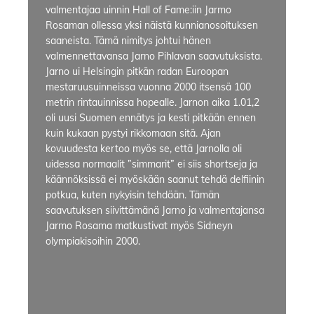
valmentajaa uinnin Hall of Fame:iin Jarmo
Rosaman ollessa yksi näistä kunnianosoituksen
saaneista. Tämä nimitys johtui hänen
valmennettavansa Jarno Pihlavan saavutuksista.
Jarno ui Helsingin pitkän radan Euroopan
mestaruusuinneissa vuonna 2000 itsensä 100
metrin rintauinnissa hopealle. Jarnon aika 1.01,2
oli uusi Suomen ennätys ja kesti pitkään ennen
kuin kukaan pystyi rikkomaan sitä. Ajan
kovuudesta kertoo myös se, että Jarnolla oli
uidessa normaalit ”simmarit” ei siis shortseja ja
käännöksissä ei myöskään saanut tehdä delfiinin
potkua, kuten nykyisin tehdään. Tämän
saavutuksen siivittämänä Jarno ja valmentajansa
Jarmo Rosama matkustivat myös Sidneyn
olympiakisoihin 2000.