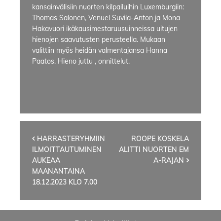
kansainvälisiin nuorten kilpailuihin Luxemburgiin:
Thomas Salonen, Venuel Suvila-Anton ja Mona
Hakavuori ikäkausimestaruusuinneissa uitujen
hienojen saavutusten perusteella. Mukaan
valittiin myös heidän valmentajansa Hanna
Paatos. Hieno juttu , onnittelut.
Artikkelien
HARRASTERYHMIIN
ROOPE KOSKELA
ILMOITTAUTUMINEN
ALITTI NUORTEN EM
selaus
AUKEAA
A-RAJAN
MAANANTAINA
18.12.2023 KLO 7.00