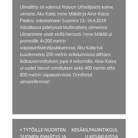
Uimaliitto oli valinnut Raision Urheilijoista kolme
uimaria; Aku Kaila, Irene Mäkilä ja Aino-Kaisa
Paatos, edustamaan Suomea 13.-14.4.2019
Itävallassa pidetyissä Multinations uinneissa.
Uimarimme uivat siellä hienosti. Irene Mäkilä ui
pronssille 4×200 metrin
vapaauintiviestijoukkueessa. Aku Kaila tuli
kuudenneksi 200 metrin selkäuinnissa alittaen
ikäkausiennätyksen jopa 4 sekunnilla. Aino-Kaisa
ui uudet hienot ennätykset sekä 400 metrin että
800 metrin vapaauinnissa. Onnittelut
uimareillemme!
Artikkelien
TYTÖILLE NUORTEN
KESÄKILPAUINTIKOUL
SUOMEN ENNÄTYS JA
U KESÄKUUSSA