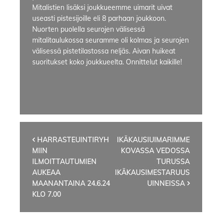
Mitalistien lisäksi joukkueemme uimarit uivat
useasti pistesijoille eli 8 parhaan joukkoon.
Nuorten puolella seurojen välisessä
mitalitaulukossa seuramme oli kolmas ja seurojen
välisessä pistetilastossa neljäs. Aivan huikeat
suoritukset koko joukkueelta. Onnittelut kaikille!
Artikkelien
HARRASTEUINTIRYH
IKÄKAUSIUIMARIMME
MIIN
KOVASSA VEDOSSA
selaus
ILMOITTAUTUMIEN
TURUSSA
AUKEAA
IKÄKAUSIMESTARUUS
MAANANTAINA 24.6.24
UINNEISSA
KLO 7.00