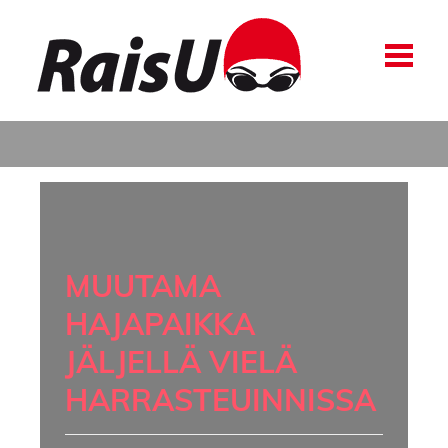
MUUTAMA
HAJAPAIKKA
JÄLJELLÄ VIELÄ
HARRASTEUINNISSA