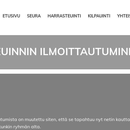
ETUSIVU
SEURA
HARRASTEUINTI
KILPAUINTI
YHTE
UINNIN ILMOITTAUTUMIN
utumista on muutettu siten, että se tapahtuu nyt netin kautta.
kunkin ryhmän alta.