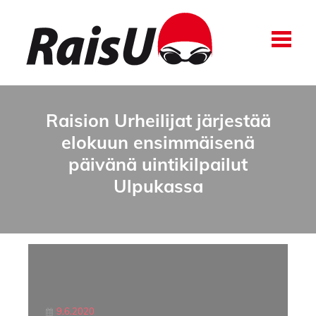
Raision Urheilijat järjestää
elokuun ensimmäisenä
päivänä uintikilpailut
Ulpukassa
9.6.2020