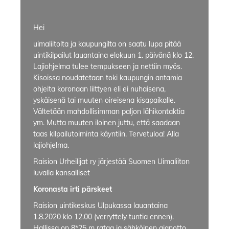
Hei
uimaliitolta ja kaupungilta on saatu lupa pitää
uintikilpailut lauantaina elokuun 1. päivänä klo 12.
Lajiohjelma tulee tempukseen ja nettiin myös.
Kisoissa noudatetaan toki kaupungin antamia
ohjeita koronaan liittyen eli ei nuhaisena,
yskäisenä tai muuten oireisena kisapaikalle.
Vältetään mahdollisimman paljon lähikontaktia
ym. Mutta muuten iloinen juttu, että saadaan
taas kilpailutoiminta käyntiin. Tervetuloa! Alla
lajiohjelma.
Raision Urheilijat ry järjestää Suomen Uimaliiton
luvalla kansalliset
Koronasta irti pärskeet
Raision uintikeskus Ulpukassa lauantaina
1.8.2020 klo 12.00 (verryttely tuntia ennen).
Hallissa on 8*25 m rataa ja sähköinen ajanotto.