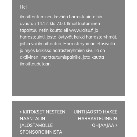
Hei
ilmoittautuminen kevään harrasteuinteihin
avautuu 14.12. klo 7.00. Ilmoittautuminen
tapahtuu netin kautta eli www.raisu.fi ja
harrasteuinti, josta löytyvät kaikki harrasteryhmät,
joihin voi ilmoittautua. Harrasteryhmän etusivulla
ja myös kaikissa harrasteryhmien sivuilla on
aktiivinen ilmoittautumispainike, jota kautta
ilmoittaudutaan.
Artikkelien
KIITOKSET NESTEEN
UINTIJAOSTO HAKEE
NAANTALIN
HARRASTEUINNIN
selaus
JALOSTAMOLLE
OHJAAJAA
SPONSOROINNISTA