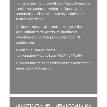
harrasteuinnin tuntityöntekijää. Päävastuuna olisi
ainakin vesipeuhujen vetäminen lauantai- ja
sunnuntaiaamuisin. Muutakin ohjaustoimintaa
saattaa olla lisäksi.
Vesipeuhukurssin, uimakouluopettajatutkinnon,
kilpauintitausta tai vastaavat suoritukset
katsotaan eduksi. Hakijalta edellytetään 18
vuoden ikää.
Tiedustelut Hanna Paatos ;
hannapaatos@hotmail.com tai 0443440344
Kirjalliset hakemukset sähköpostilla osoitteeseen
leena.rosama@gamil.com
ILMOITTAUTUMINEN
VIELÄ KEVÄÄLLÄ 19.4.