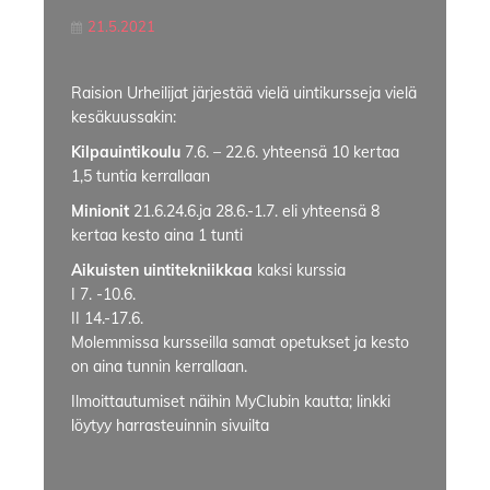
21.5.2021
Raision Urheilijat järjestää vielä uintikursseja vielä
kesäkuussakin:
Kilpauintikoulu
7.6. – 22.6. yhteensä 10 kertaa
1,5 tuntia kerrallaan
Minionit
21.6.24.6.ja 28.6.-1.7. eli yhteensä 8
kertaa kesto aina 1 tunti
Aikuisten uintitekniikkaa
kaksi kurssia
I 7. -10.6.
II 14.-17.6.
Molemmissa kursseilla samat opetukset ja kesto
on aina tunnin kerrallaan.
Ilmoittautumiset näihin MyClubin kautta; linkki
löytyy harrasteuinnin sivuilta