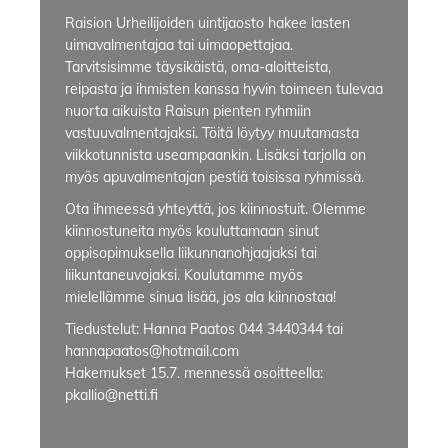
Raision Urheilijoiden uintijaosto hakee lasten
uimavalmentajaa tai uimaopettajaa.
Tarvitsisimme täysikäistä, oma-aloitteista,
reipasta ja ihmisten kanssa hyvin toimeen tulevaa
nuorta aikuista Raisun pienten ryhmiin
vastuuvalmentajaksi. Töitä löytyy muutamasta
viikkotunnista useampaankin. Lisäksi tarjolla on
myös apuvalmentajan pestiä toisissa ryhmissä.
Ota ihmeessä yhteyttä, jos kiinnostuit. Olemme
kiinnostuneita myös kouluttamaan sinut
oppisopimuksella liikunnanohjaajaksi tai
liikuntaneuvojaksi. Koulutamme myös
mielellämme sinua lisää, jos ala kiinnostaa!
Tiedustelut: Hanna Paatos 044 3440344 tai
hannapaatos@hotmail.com
Hakemukset 15.7. mennessä osoitteella:
pkallio@netti.fi