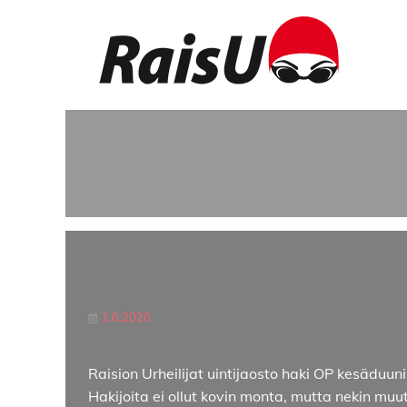
1.6.2020
Raision Urheilijat uintijaosto haki OP kesädu
Hakijoita ei ollut kovin monta, mutta nekin muu