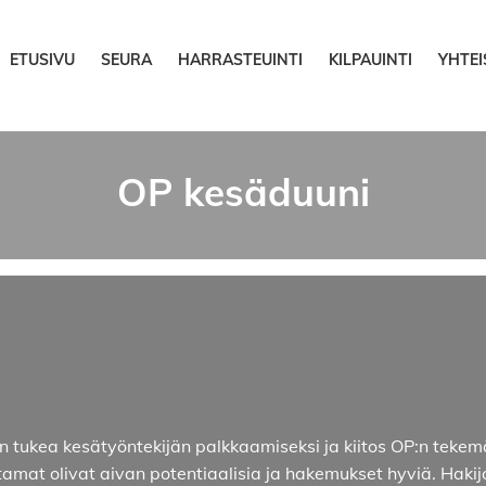
ETUSIVU
SEURA
HARRASTEUINTI
KILPAUINTI
YHTE
OP kesäduuni
unin tukea kesätyöntekijän palkkaamiseksi ja kiitos OP:n te
tamat olivat aivan potentiaalisia ja hakemukset hyviä. Hakijo