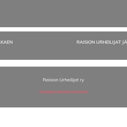
LKAEN
RAISION URHEILIJAT 
Raision Urheilijat ry
Asiakasrekisteriseloste